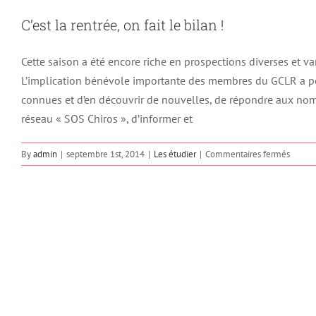
C’est la rentrée, on fait le bilan !
Cette saison a été encore riche en prospections diverses et v
L’implication bénévole importante des membres du GCLR a pe
connues et d’en découvrir de nouvelles, de répondre aux nom
réseau « SOS Chiros », d’informer et
sur
By
admin
|
septembre 1st, 2014
|
Les étudier
|
Commentaires fermés
C’est
la
rentrée
on
fait
le
bilan
!