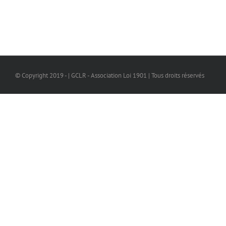
© Copyright 2019 - | GCLR - Association Loi 1901 | Tous droits réservés