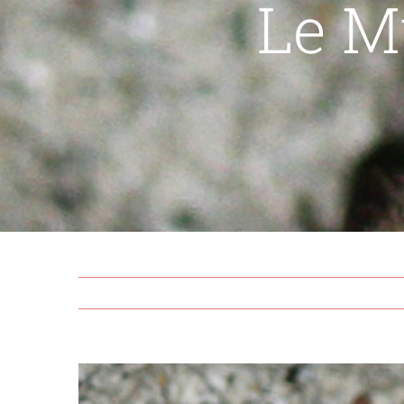
Le M
View
Larger