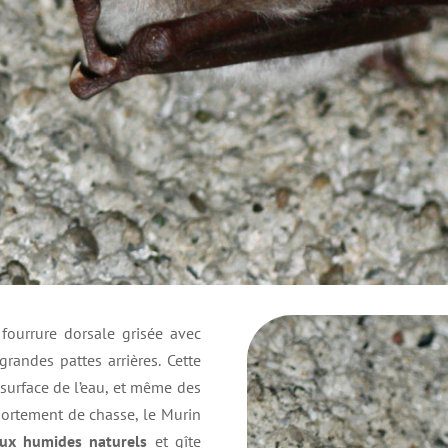
 fourrure dorsale grisée avec
randes pattes arrières. Cette
 surface de l’eau, et même des
portement de chasse, le Murin
eux humides naturels
et gîte