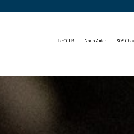
Le GCLR
Nous Aider
SOS Cha