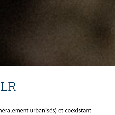
CLR
énéralement urbanisés) et coexistant