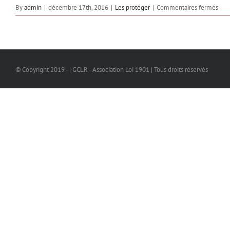
sur
By
admin
|
décembre 17th, 2016
|
Les protéger
|
Commentaires fermés
Fer
phy
de
la
grot
© Copyright 2019 - | GCLR - Association Loi 1901 | Tous droits réservés
de
l’Or