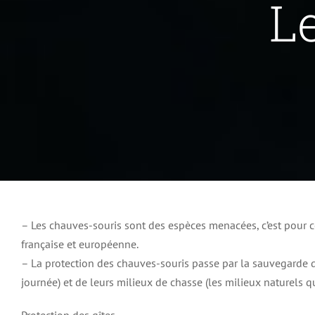
L
Rien ne se perd, rien ne se cr
Actualités
Les pr
– Les chauves-souris sont des espèces menacées, c’est pour ce
française et européenne.
– La protection des chauves-souris passe par la sauvegarde d
journée) et de leurs milieux de chasse (les milieux naturels qu