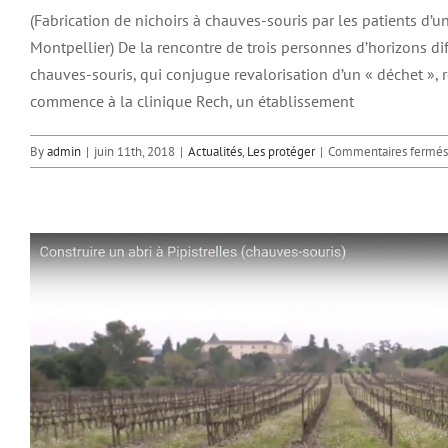
Construire un abri et accueil
(Fabrication de nichoirs à chauves-souris par les patients d’
Actualités
Les pr
Montpellier) De la rencontre de trois personnes d’horizons diff
chauves-souris, qui conjugue revalorisation d’un « déchet », r
commence à la clinique Rech, un établissement
By
admin
|
juin 11th, 2018
|
Actualités
,
Les protéger
|
Commentaires fermés