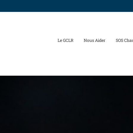
Le GCLR
Nous Aider
SOS Cha