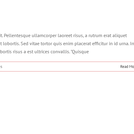
–
Prospections
Hivernales
–
10/12/25
it. Pellentesque ullamcorper laoreet risus, a rutrum erat aliquet
 lobortis. Sed vitae tortor quis enim placerat efficitur in id urna. I
ortis risus a est ultrices convallis. "Quisque
sur
és
Read Mo
Fusce
cursus
dolor
sit
amet