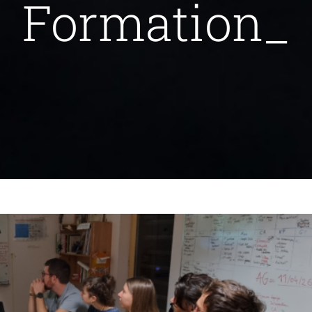
Formation_
ections Hivernales – 10/12/25
ctualités
Formation_