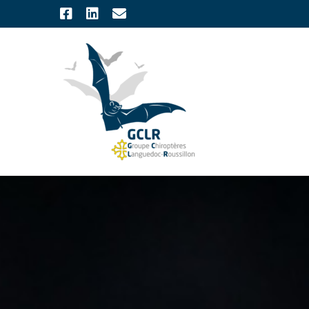
Skip
Facebook
LinkedIn
Email
to
content