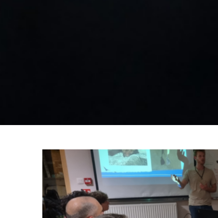
Apé’Chiro – Prosp
A