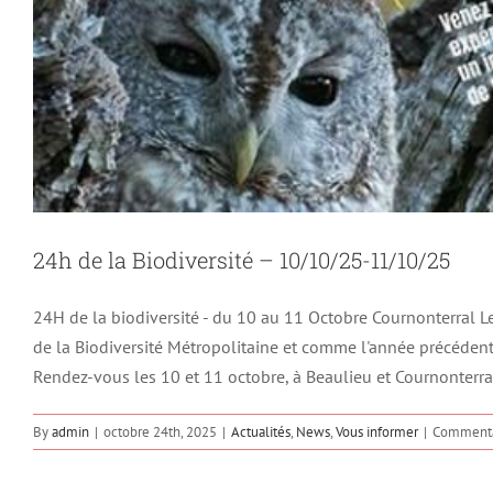
24h de la Biodiversité – 10/10/25-11/10/25
24H de la biodiversité - du 10 au 11 Octobre Cournonterral L
Prospections Automnales – Sor
de la Biodiversité Métropolitaine et comme l'année précédente
Actualités
Les é
Rendez-vous les 10 et 11 octobre, à Beaulieu et Cournonterral
By
admin
|
octobre 24th, 2025
|
Actualités
,
News
,
Vous informer
|
Commenta