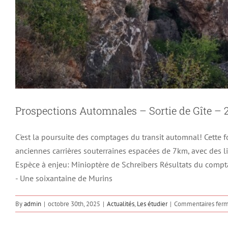
Prospections Automnales – Sortie de Gîte – 
C'est la poursuite des comptages du transit automnal! Cette 
anciennes carrières souterraines espacées de 7km, avec des li
Prospections Automnales – 
Espèce à enjeu: Minioptère de Schreibers Résultats du compta
Actualités
Les é
- Une soixantaine de Murins
By
admin
|
octobre 30th, 2025
|
Actualités
,
Les étudier
|
Commentaires fer