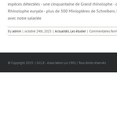
espèces détectées - une cinquantaine de Grand rhinolophe - q
Rhinolophe euryale - plus de 300 Minioptères de Schreibers.
avec notre salariée
By
admin
|
octobre 24th, 2025
|
Actualités
,
Les étudier
|
Commentaires fer
© Copyright 2019 - | GCLR - Association Loi 1901 | Tous droits réservés