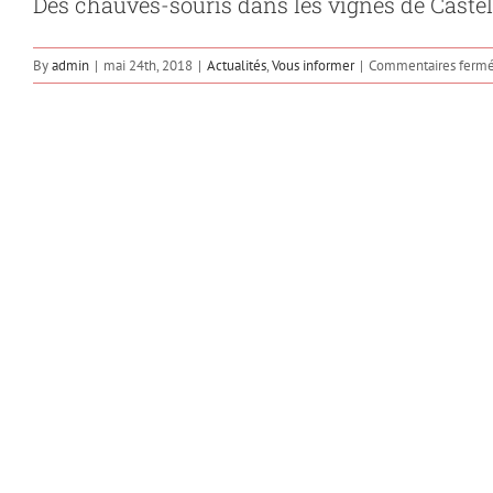
Des chauves-souris dans les vignes de Castel
By
admin
|
mai 24th, 2018
|
Actualités
,
Vous informer
|
Commentaires ferm