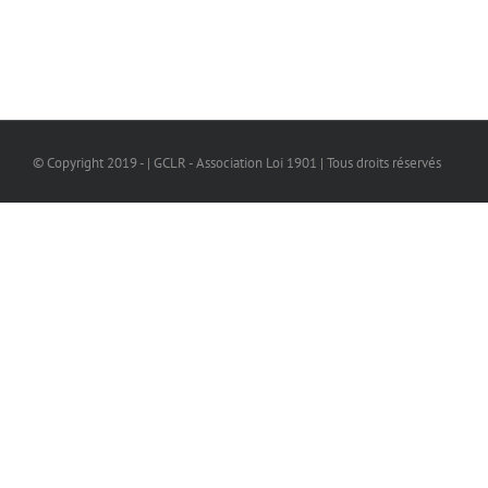
© Copyright 2019 - | GCLR - Association Loi 1901 | Tous droits réservés