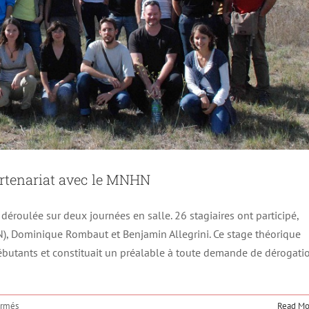
artenariat avec le MNHN
déroulée sur deux journées en salle. 26 stagiaires ont participé,
N), Dominique Rombaut et Benjamin Allegrini. Ce stage théorique
 débutants et constituait un préalable à toute demande de dérogati
sur
ermés
Read Mo