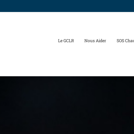
Le GCLR
Nous Aider
SOS Cha