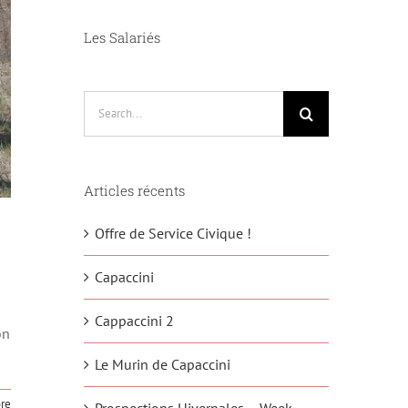
Les Salariés
Search
for:
Articles récents
Offre de Service Civique !
Capaccini
Cappaccini 2
on
Le Murin de Capaccini
re
Prospections Hivernales – Week-