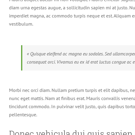
Image
diam urna egestas augue, a sollicitudin sapien mi at justo. Nu
imperdiet magna, ac commodo turpis neque et est. Aliquam era
vestibulum.
« Quisque eleifend ac magna eu sodales. Sed ullamcorper
consequat orci. Vivamus eu ex id erat luctus congue ac et
Morbi nec orci diam. Nullam pretium turpis et elit dapibus, n
nunc eget mattis. Nam at finibus erat. Mauris convallis venena
tincidunt commodo. In pulvinar velit justo, quis dapibus torto
pellentesque.
Donec vehicula dui quis sapien