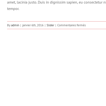
amet, lacinia justo. Duis in dignissim sapien, eu consectetur 
tempor.
sur
By
admin
|
janvier 6th, 2016
|
Slider
|
Commentaires fermés
Mauris
aliquet
auctor
mi
volutpat
sagittis
rutrum