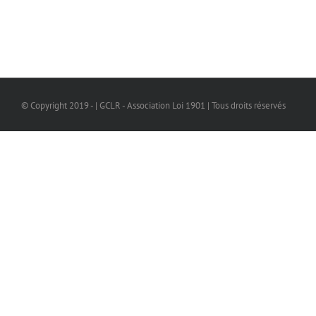
© Copyright 2019 - | GCLR - Association Loi 1901 | Tous droits réservés