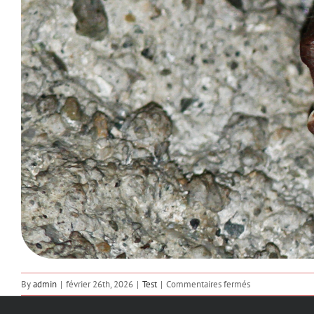
sur
By
admin
|
février 26th, 2026
|
Test
|
Commentaires fermés
Capaccini