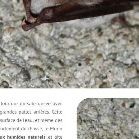
 fourrure dorsale grisée avec
randes pattes arrières. Cette
 surface de l’eau, et même des
portement de chasse, le Murin
eux humides naturels
et gîte