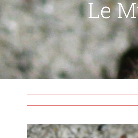
Le M
View
Larger