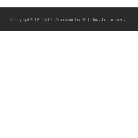
© Copyright 2019 - | GCLR - Association Loi 1901 | Tous droits réservés