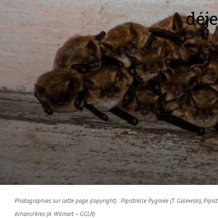
déje
Photographies sur cette page (copyright) : Pipistrelle Pygmée (T. Galewski), Pipis
échancr’éres (A. Wilmart – GCLR)