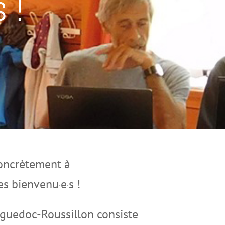
 !
concrètement à
les bienvenu
e
s !
·
·
nguedoc-Roussillon consiste