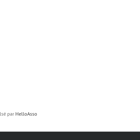
lsé par
HelloAsso