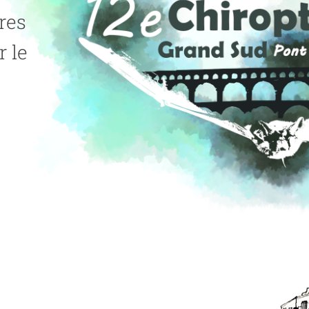
ères
 le