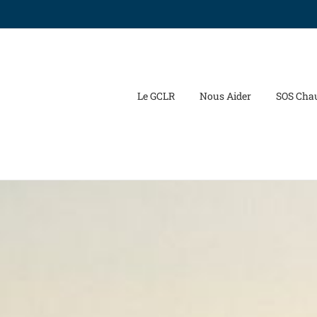
Le GCLR
Nous Aider
SOS Cha