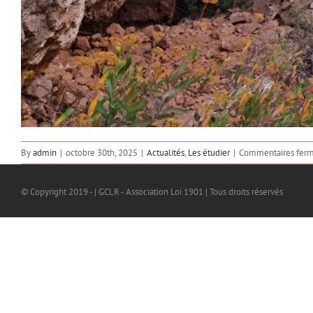
By
admin
|
octobre 30th, 2025
|
Actualités
,
Les étudier
|
Commentaires fer
© Copyright 2019 - | GCLR - Association Loi 1901 | Tous droits réservés