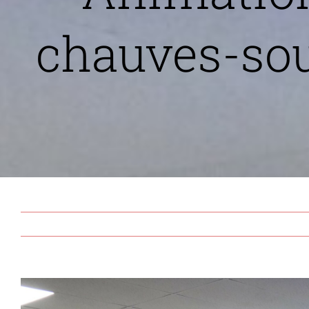
chauves-sou
View
Larger