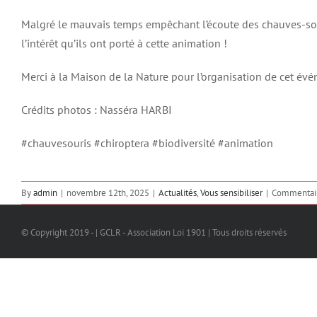
Malgré le mauvais temps empêchant l’écoute des chauves-sour
l’intérêt qu’ils ont porté à cette animation !
Merci à la Maison de la Nature pour l’organisation de cet év
Crédits photos : Nasséra HARBI
#chauvesouris #chiroptera #biodiversité #animation
By
admin
|
novembre 12th, 2025
|
Actualités
,
Vous sensibiliser
|
Commentair
© Copyright 2019 - | GCLR - Association Loi 1901 | Tous droits réservés