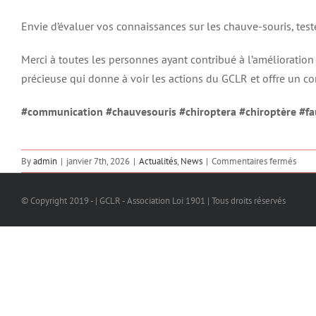
Envie d’évaluer vos connaissances sur les chauve-souris, test
Merci à toutes les personnes ayant contribué à l’amélioration 
précieuse qui donne à voir les actions du GCLR et offre un c
#communication
#chauvesouris
#chiroptera
#chiroptère
#fa
sur
By
admin
|
janvier 7th, 2026
|
Actualités
,
News
|
Commentaires fermés
Le
site
© Copyright 2019 - | GCLR - Association Loi 1901 | Tous droits réservés
inter
fait
peau
neuv
!