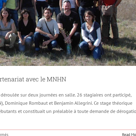
artenariat avec le MNHN
déroulée sur deux journées en salle. 26 stagiaires ont participé,
N), Dominique Rombaut et Benjamin Allegrini. Ce stage théorique
 débutants et constituait un préalable à toute demande de dérogati
sur
ermés
Read Mo