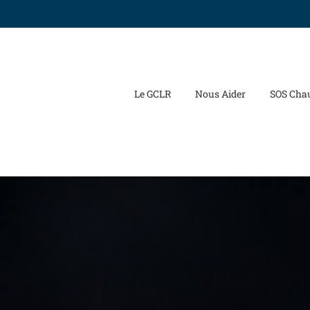
Le GCLR
Nous Aider
SOS Cha