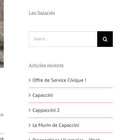
Les Salariés
Search
for:
Articles récents
Offre de Service Civique !
Capaccini
Cappaccini 2
on
Le Murin de Capaccini
re
Prospections Hivernales – Week-