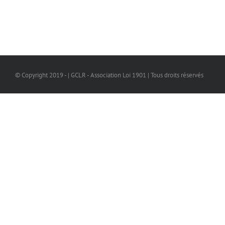
© Copyright 2019 - | GCLR - Association Loi 1901 | Tous droits réservés