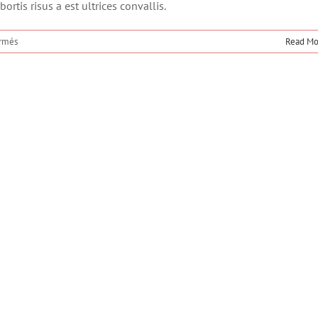
rtis risus a est ultrices convallis.
sur
rmés
Read Mo
Aliquam
neque
sem
tincidunt
a
hendrerit
eros