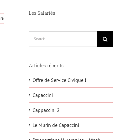
Les Salariés
re
Search
for:
Articles récents
Offre de Service Civique !
Capaccini
Cappaccini 2
Le Murin de Capaccini
Prospections Hivernales – Week-