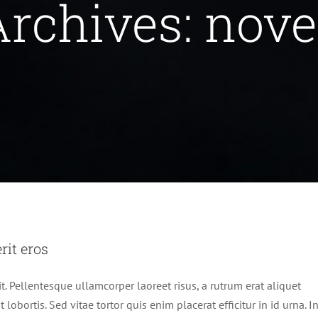
rchives:
nove
m tincidunt a hendrerit eros
Non classé
it eros
it. Pellentesque ullamcorper laoreet risus, a rutrum erat aliquet
 lobortis. Sed vitae tortor quis enim placerat efficitur in id urna. I