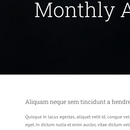
Monthly A
Aliquam neque se
Aliquam neque sem tincidunt a hendrer
Quisque in lacus egestas, aliquet velit id, congue vel
eget. In dictum nulla et enim auctor, vitae dictum velit