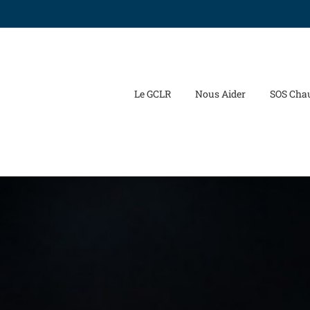
Le GCLR
Nous Aider
SOS Cha