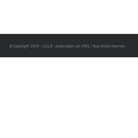
© Copyright 2019 - | GCLR - Association Loi 1901 | Tous droits réservés