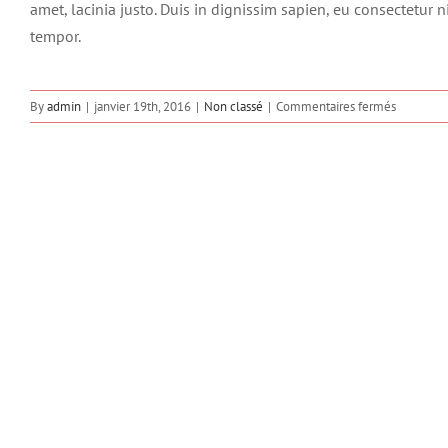
amet, lacinia justo. Duis in dignissim sapien, eu consectetur 
tempor.
sur
By
admin
|
janvier 19th, 2016
|
Non classé
|
Commentaires fermés
Aliquam
congue
semper
metus