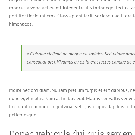
Image
rhoncus viverra vel eu mi. Integer iaculis tortor eget lectus l
porttitor tincidunt eros. Class aptent taciti sociosqu ad litor
himenaeos.
« Quisque eleifend ac magna eu sodales. Sed ullamcorper
consequat orci. Vivamus eu ex id erat luctus congue ac et
Morbi nec orci diam. Nullam pretium turpis et elit dapibus, n
nunc eget mattis. Nam at finibus erat. Mauris convallis venena
tincidunt commodo. In pulvinar velit justo, quis dapibus torto
pellentesque.
Donec vehicula dui quis sapien