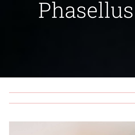
Phasellus
View
Larger