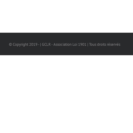
© Copyright 2019 - | GCLR - Association Loi 1901 | Tous droits réservés