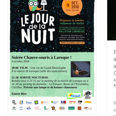
Q
B
A
D
s