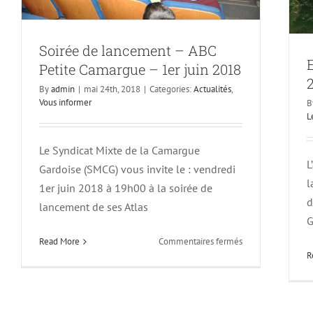
Laroque
(34)
–
Soirée de lancement – ABC
9
oct.
Petite Camargue – 1er juin 2018
20118
By
admin
|
mai 24th, 2018
|
Categories:
Actualités
,
Vous informer
B
L
Le Syndicat Mixte de la Camargue
L
Gardoise (SMCG) vous invite le : vendredi
l
1er juin 2018 à 19h00 à la soirée de
d
lancement de ses Atlas
G
sur
Read More
Commentaires fermés
R
Soirée
de
lancement
–