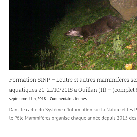
Formation SINP – Loutre et autres mammifères s
aquatiques 20-21/10/2018 à Quillan (11) – (complet !
sur
septembre 11th, 2018
|
Commentaires fermés
Formation
Dans le cadre du Système d'Information sur la Nature et les P
SINP
–
le Pôle Mammifères organise chaque année depuis 2015 des
Loutre
et
autres