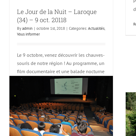
P
d
Le Jour de la Nuit – Laroque
(34) – 9 oct. 20118
R
By
admin
|
octobre 1st, 2018
|
Categories:
Actualités
,
Soirée de lancement – ABC Petite
Vous informer
Camargue – 1er juin 2018
Actualités
Vous informer
Le 9 octobre, venez découvrir les chauves-
souris de notre région ! Au programme, un
film documentaire et une balade nocturne
pour aller observer et écouter
sur
Read More
Commentaires fermés
Le
Jour
de
la
Nuit
–