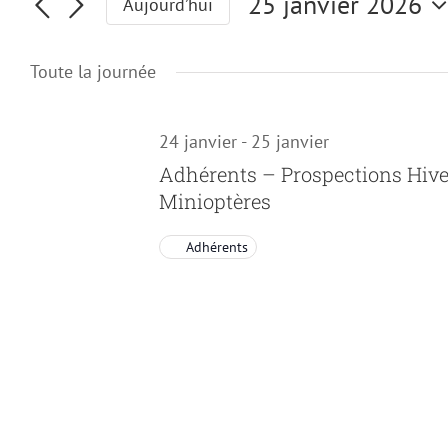
Évènements
25 janvier 2026
Aujourd’hui
Sélectionnez
for
une
Toute la journée
date.
25
24 janvier
-
25 janvier
janvier
Adhérents – Prospections Hive
Minioptères
2026
Adhérents