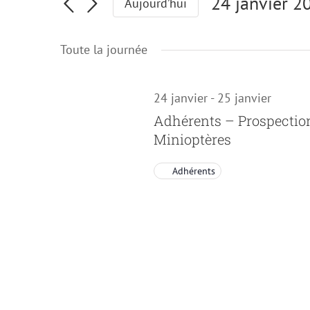
Évènements
24 janvier 2
Aujourd’hui
Sélectionnez
for
une
Toute la journée
date.
24
24 janvier
-
25 janvier
janvier
Adhérents – Prospectio
Minioptères
2026
Adhérents