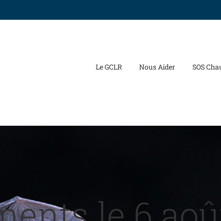
Le GCLR
Nous Aider
SOS Cha
ents le 6 aoû