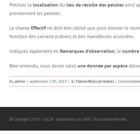
Précisez la
localisation
du
lieu de récolte des pelotes
ainsi q
proviennent les pelotes.
Le champ
Effectif
ne doit être utilisé que pour donner le nom
fonction des calvaria (crânes) et des mandibules associées.
Indiquez également en
Remarques d’observation
, le
nombre 
Bien entendu, vous devez saisir
une donnée par espèce
décou
By
admin
|
septembre 27th, 2019
|
3/ Mammifères terrestres
|
Commentaire
© Copyright 2019 - | GCLR - Association Loi 1901 | Tous droits réservés