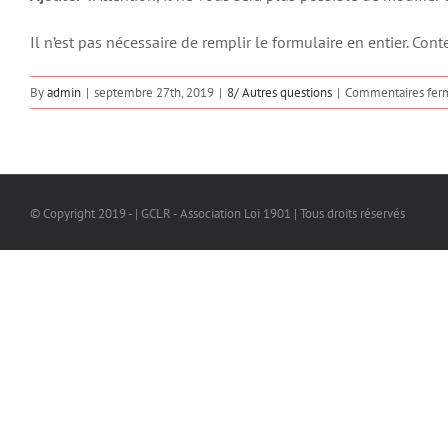
Il n’est pas nécessaire de remplir le formulaire en entier. Cont
By
admin
|
septembre 27th, 2019
|
8/ Autres questions
|
Commentaires fer
© Copyright 2019 - | GCLR - Association Loi 1901 | Tous droits réservés