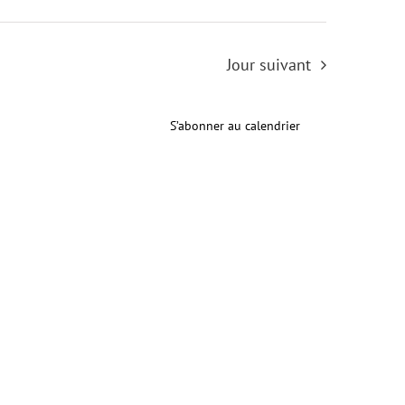
consul
Évèneme
Jour suivant
S’abonner au calendrier