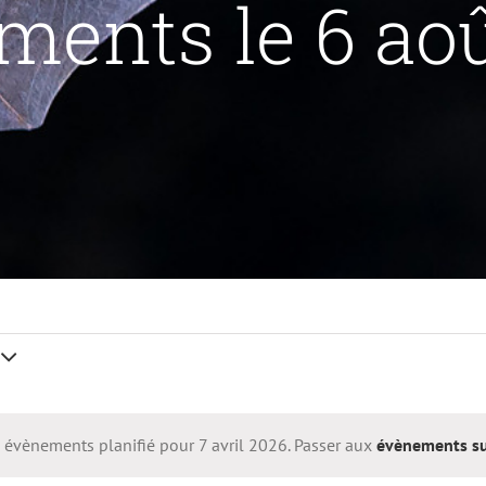
ents le 6 ao
nts
évènements planifié pour 7 avril 2026. Passer aux
évènements s
Notice