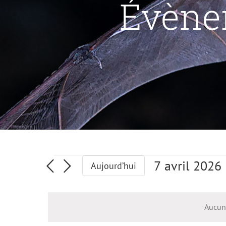
Évènem
Évèneme
7 avril 2026
Aujourd’hui
Sélectionnez
une
for
date.
Aucun 