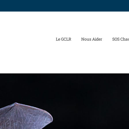
Le GCLR
Nous Aider
SOS Cha