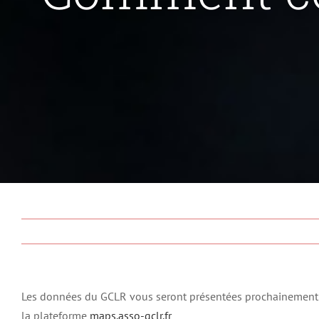
Les données du GCLR vous seront présentées prochainement sou
la plateforme
maps.asso-gclr.fr