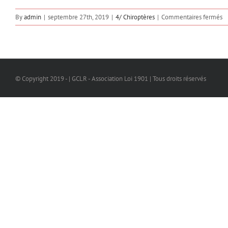
su
By
admin
|
septembre 27th, 2019
|
4/ Chiroptères
|
Commentaires fermés
C
bi
sa
d
d
© Copyright 2019 - | GCLR - Association Loi 1901 | Tous droits réservés
ac
?