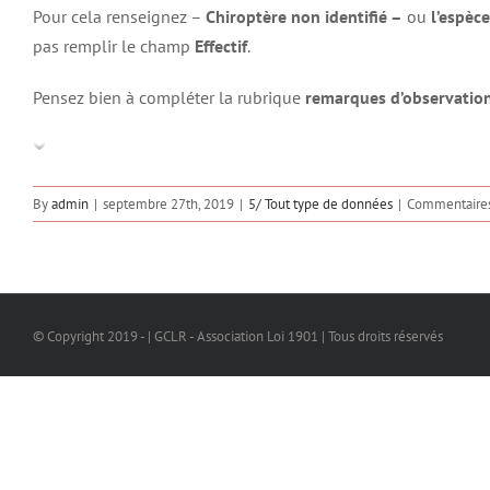
Pour cela renseignez –
Chiroptère non identifié –
ou
l’espèc
pas remplir le champ
Effectif
.
Pensez bien à compléter la rubrique
remarques d’observatio
By
admin
|
septembre 27th, 2019
|
5/ Tout type de données
|
Commentaires
© Copyright 2019 - | GCLR - Association Loi 1901 | Tous droits réservés