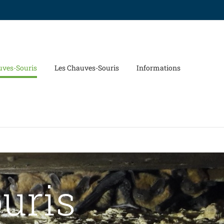
uves-Souris
Les Chauves-Souris
Informations
uris