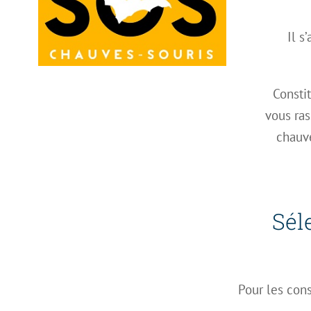
Il s
Consti
vous ras
chauve
Sél
Pour les cons