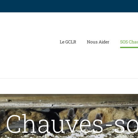
Le GCLR
Nous Aider
SOS Cha
 Chauves-so